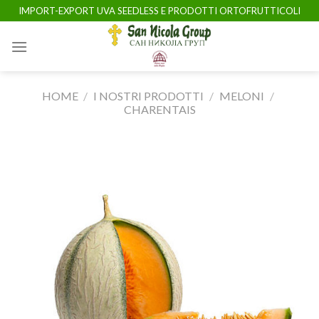
Skip
IMPORT-EXPORT UVA SEEDLESS E PRODOTTI ORTOFRUTTICOLI
to
content
HOME
/
I NOSTRI PRODOTTI
/
MELONI
/
CHARENTAIS