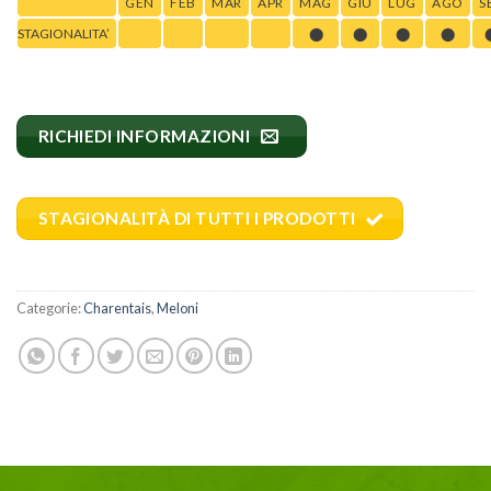
GEN
FEB
MAR
APR
MAG
GIU
LUG
AGO
S
STAGIONALITA’
⬤
⬤
⬤
⬤
RICHIEDI INFORMAZIONI
STAGIONALITÀ DI TUTTI I PRODOTTI
Categorie:
Charentais
,
Meloni