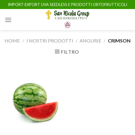
Skip
IMPORT-EXPORT UVA SEEDLESS E PRODOTTI ORTOFRUTTICOLI
to
content
HOME
/
I NOSTRI PRODOTTI
/
ANGURIE
/
CRIMSON
FILTRO